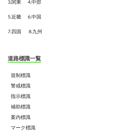
3.関東
4.中部
5.近畿
6.中国
7.四国
8.九州
道路標識一覧
規制標識
警戒標識
指示標識
補助標識
案内標識
マーク標識