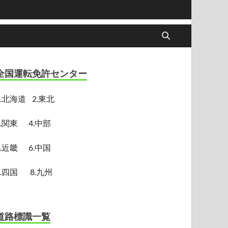
全国運転免許センター
.
北海道
2.東北
3.関東
4.中部
5.近畿
6.中国
7.四国
8.九州
道路標識一覧