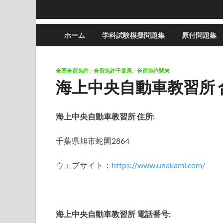
ホーム
学科試験模擬問題集
原付問題集
全国合宿免許
/
合宿免許千葉県
/
合宿免許関東
海上中央自動車教習所
海上中央自動車教習所 住所:
千葉県旭市蛇園2864
ウェブサイト：
https://www.unakami.com/
海上中央自動車教習所 電話番号: