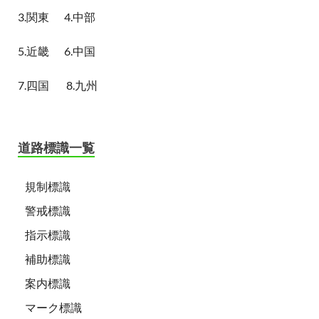
3.関東
4.中部
5.近畿
6.中国
7.四国
8.九州
道路標識一覧
規制標識
警戒標識
指示標識
補助標識
案内標識
マーク標識