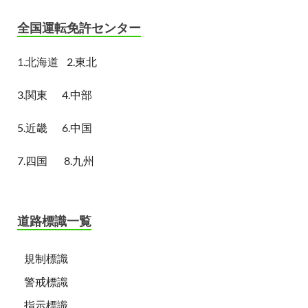
全国運転免許センター
1.
北海道
2.東北
3.関東
4.中部
5.近畿
6.中国
7.四国
8.九州
道路標識一覧
規制標識
警戒標識
指示標識