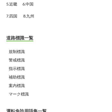
5.近畿
6.中国
7.四国
8.九州
道路標識一覧
規制標識
警戒標識
指示標識
補助標識
案内標識
マーク標識
運転免許用語集一覧