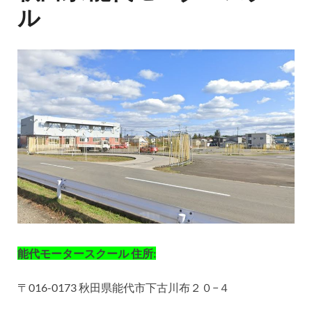
ル
能代モータースクール 住所:
〒016-0173 秋田県能代市下古川布２０−４