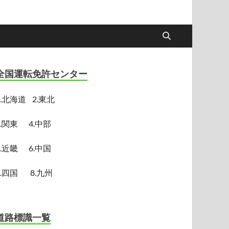
全国運転免許センター
.
北海道
2.東北
3.関東
4.中部
5.近畿
6.中国
7.四国
8.九州
道路標識一覧