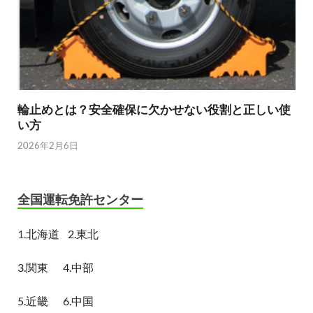
輪止めとは？安全確保に欠かせない役割と正しい使
い方
2026年2月6日
全国運転免許センター
1.
北海道
2.東北
3.関東
4.中部
5.近畿
6.中国