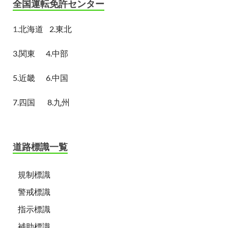
全国運転免許センター
1.
北海道
2.東北
3.関東
4.中部
5.近畿
6.中国
7.四国
8.九州
道路標識一覧
規制標識
警戒標識
指示標識
補助標識