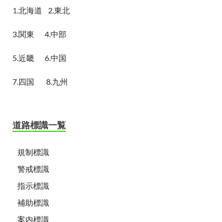
1.
北海道
2.東北
3.関東
4.中部
5.近畿
6.中国
7.四国
8.九州
道路標識一覧
規制標識
警戒標識
指示標識
補助標識
案内標識