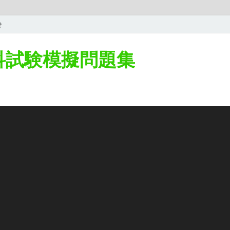
せ
学科試験模擬問題集