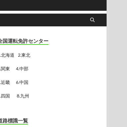
全国運転免許センター
.
北海道
2.東北
3.関東
4.中部
5.近畿
6.中国
7.四国
8.九州
道路標識一覧