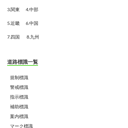
3.関東
4.中部
5.近畿
6.中国
7.四国
8.九州
道路標識一覧
規制標識
警戒標識
指示標識
補助標識
案内標識
マーク標識