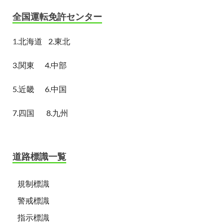
全国運転免許センター
1.
北海道
2.東北
3.関東
4.中部
5.近畿
6.中国
7.四国
8.九州
道路標識一覧
規制標識
警戒標識
指示標識