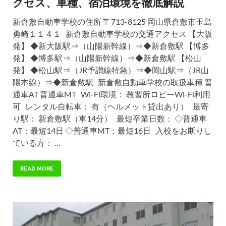
クセス、車種、宿泊環境を徹底解説
新倉敷自動車学校の住所 〒713-8125 岡山県倉敷市玉島
勇崎１１４１ 新倉敷自動車学校の交通アクセス 【大阪
発】 ◆新大阪駅⇒（山陽新幹線）⇒◆新倉敷駅 【博多
発】 ◆博多駅⇒（山陽新幹線）⇒◆新倉敷駅 【松山
発】 ◆松山駅⇒（JR予讃線特急）⇒◆岡山駅⇒（JR山
陽本線）⇒◆新倉敷駅 新倉敷自動車学校の取扱車種 普
通車AT 普通車MT Wi-Fi環境： 教習所ロビーWi-Fi利用
可 レンタル自転車： 有（ヘルメット貸出あり） 最寄
り駅： 新倉敷駅（車14分） 最短卒業日数： ◇普通車
AT：最短14日 ◇普通車MT：最短16日 入校をお断りし
ている方： …
READ MORE