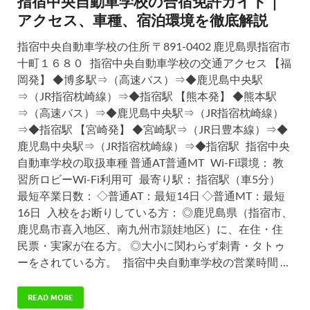
指宿中央自動車学校の合宿免許ガイド｜
アクセス、車種、宿泊環境を徹底解説
指宿中央自動車学校の住所 〒891-0402 鹿児島県指宿市
十町１６８０ 指宿中央自動車学校の交通アクセス 【福
岡発】 ◆博多駅⇒（高速バス）⇒◆鹿児島中央駅
⇒（JR指宿枕崎線）⇒◆指宿駅 【熊本発】 ◆熊本駅
⇒（高速バス）⇒◆鹿児島中央駅⇒（JR指宿枕崎線）
⇒◆指宿駅 【宮崎発】 ◆宮崎駅⇒（JR日豊本線）⇒◆
鹿児島中央駅⇒（JR指宿枕崎線）⇒◆指宿駅 指宿中央
自動車学校の取扱車種 普通AT普通MT Wi-Fi環境： 教
習所ロビーWi-Fi利用可 最寄り駅： 指宿駅（車5分）
最短卒業日数： ◇普通AT：最短14日 ◇普通MT：最短
16日 入校をお断りしている方： ◎鹿児島県（指宿市、
鹿児島市喜入地区、南九州市頴娃地区）に、在住・住
民票・実家が在る方。 ◎大小に関わらず刺青・タトゥ
ーをされている方。 指宿中央自動車学校の営業時間 …
READ MORE