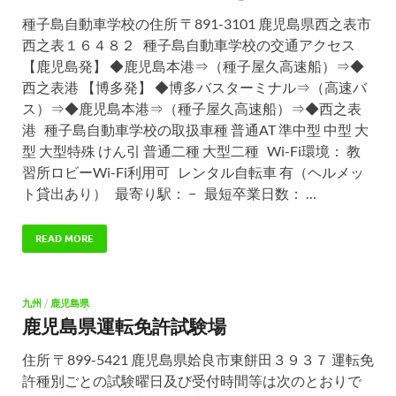
種子島自動車学校の住所 〒891-3101 鹿児島県西之表市
西之表１６４８２ 種子島自動車学校の交通アクセス
【鹿児島発】 ◆鹿児島本港⇒（種子屋久高速船）⇒◆
西之表港 【博多発】 ◆博多バスターミナル⇒（高速バ
ス）⇒◆鹿児島本港⇒（種子屋久高速船）⇒◆西之表
港 種子島自動車学校の取扱車種 普通AT 準中型 中型 大
型 大型特殊 けん引 普通二種 大型二種 Wi-Fi環境： 教
習所ロビーWi-Fi利用可 レンタル自転車 有（ヘルメッ
ト貸出あり） 最寄り駅： − 最短卒業日数： …
READ MORE
九州
/
鹿児島県
鹿児島県運転免許試験場
住所 〒899-5421 鹿児島県姶良市東餅田３９３７ 運転免
許種別ごとの試験曜日及び受付時間等は次のとおりで