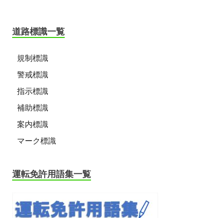
道路標識一覧
規制標識
警戒標識
指示標識
補助標識
案内標識
マーク標識
運転免許用語集一覧