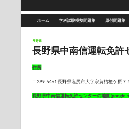
ホーム
学科試験模擬問題集
原付問題集
長野県
長野県中南信運転免許
住所
〒399-6461 長野県塩尻市大字宗賀桔梗ケ原７
長野県中南信運転免許センターの地図(google ma