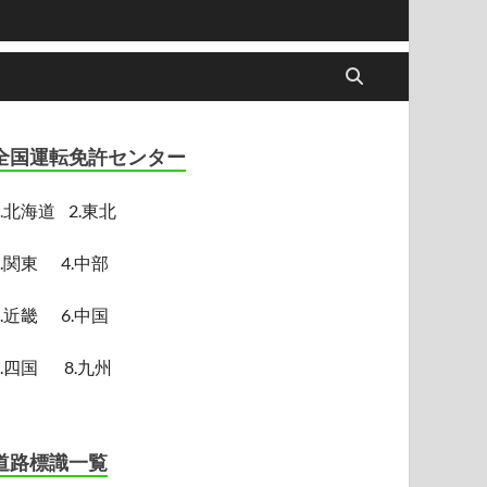
全国運転免許センター
.
北海道
2.東北
3.関東
4.中部
5.近畿
6.中国
7.四国
8.九州
道路標識一覧