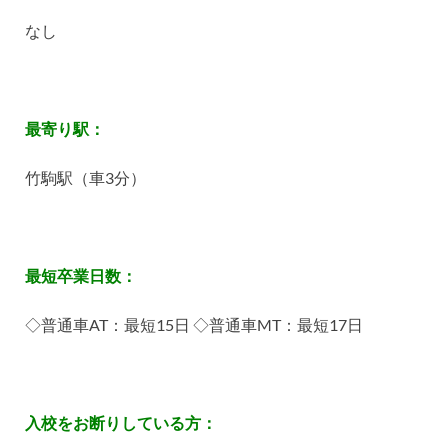
なし
最寄り駅：
竹駒駅（車
3
分）
最短卒業日数：
◇
普通車
AT
：最短
15
日
◇
普通車
MT
：最短
17
日
入校をお断りしている方：