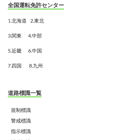
全国運転免許センター
1.
北海道
2.東北
3.関東
4.中部
5.近畿
6.中国
7.四国
8.九州
道路標識一覧
規制標識
警戒標識
指示標識