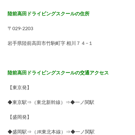
陸前高田ドライビングスクールの住所
〒
029-2203
岩手県陸前高田市竹駒町字
相川７４
−
１
陸前高田ドライビングスクールの交通アクセス
【東京発】
◆
東京駅
⇒
（東北新幹線）
⇒
◆
一ノ関駅
【盛岡発】
◆
盛岡駅
⇒
（
JR
東北本線）
⇒
◆
一ノ関駅