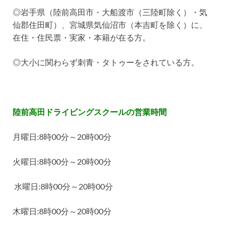
◎
岩手県（陸前高田市・大船渡市（三陸町除く）・気
仙郡住田町）、宮城県気仙沼市（本吉町を除く）に、
在住・住民票・実家・本籍が在る方。
◎
大小に関わらず刺青・タトゥーをされている方。
陸前高田ドライビングスクールの営業時間
月曜日
:8
時
00
分～
20
時
00
分
火曜日
:8
時
00
分～
20
時
00
分
水曜日
:8
時
00
分～
20
時
00
分
木曜日
:8
時
00
分～
20
時
00
分