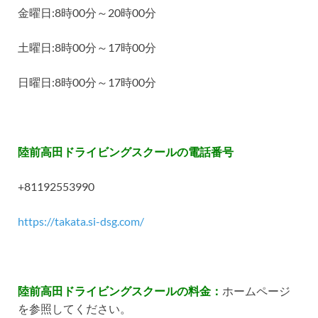
金曜日
:8
時
00
分～
20
時
00
分
土曜日
:8
時
00
分～
17
時
00
分
日曜日
:8
時
00
分～
17
時
00
分
陸前高田ドライビングスクールの電話番号
+81192553990
https://takata.si-dsg.com/
陸前高田ドライビングスクールの料金：
ホームページ
を参照してください。