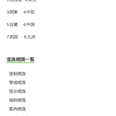
3.関東
4.中部
5.近畿
6.中国
7.四国
8.九州
道路標識一覧
規制標識
警戒標識
指示標識
補助標識
案内標識