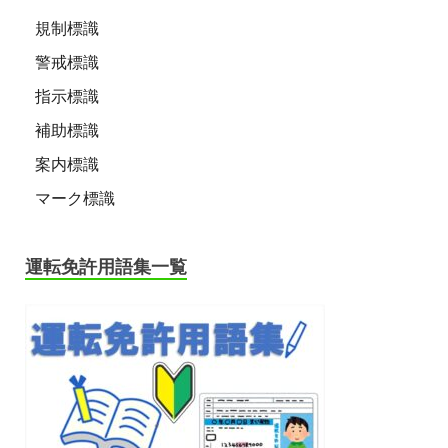
規制標識
警戒標識
指示標識
補助標識
案内標識
マーク標識
運転免許用語集一覧