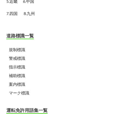
5.近畿
6.中国
7.四国
8.九州
道路標識一覧
規制標識
警戒標識
指示標識
補助標識
案内標識
マーク標識
運転免許用語集一覧