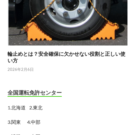
輪止めとは？安全確保に欠かせない役割と正しい使
い方
2026年2月6日
全国運転免許センター
1.
北海道
2.東北
3.関東
4.中部