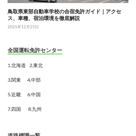
鳥取県東部自動車学校の合宿免許ガイド｜アクセ
ス、車種、宿泊環境を徹底解説
2025年12月25日
全国運転免許センター
1.
北海道
2.東北
3.関東
4.中部
5.近畿
6.中国
7.四国
8.九州
道路標識一覧