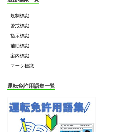
規制標識
警戒標識
指示標識
補助標識
案内標識
マーク標識
運転免許用語集一覧