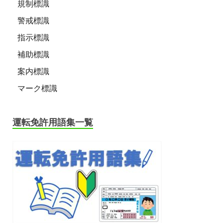
規制標識
警戒標識
指示標識
補助標識
案内標識
マーク標識
運転免許用語集一覧