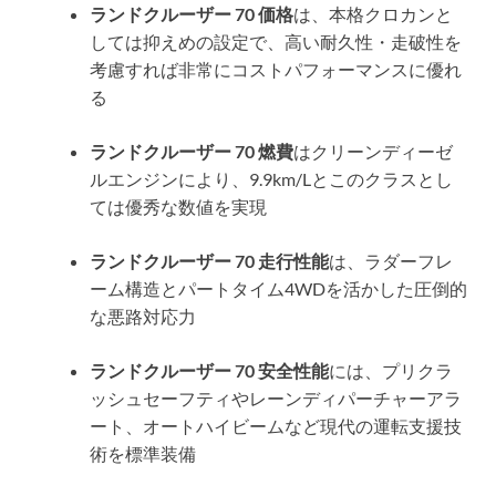
ランドクルーザー 70 価格
は、本格クロカンと
しては抑えめの設定で、高い耐久性・走破性を
考慮すれば非常にコストパフォーマンスに優れ
る
ランドクルーザー 70 燃費
はクリーンディーゼ
ルエンジンにより、9.9km/Lとこのクラスとし
ては優秀な数値を実現
ランドクルーザー 70 走行性能
は、ラダーフレ
ーム構造とパートタイム4WDを活かした圧倒的
な悪路対応力
ランドクルーザー 70 安全性能
には、プリクラ
ッシュセーフティやレーンディパーチャーアラ
ート、オートハイビームなど現代の運転支援技
術を標準装備