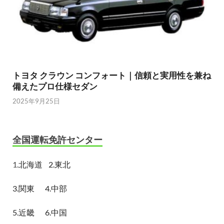
トヨタ クラウン コンフォート｜信頼と実用性を兼ね
備えたプロ仕様セダン
2025年9月25日
全国運転免許センター
1.
北海道
2.東北
3.関東
4.中部
5.近畿
6.中国