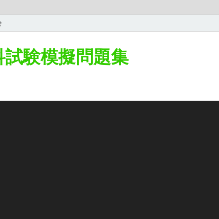
せ
学科試験模擬問題集