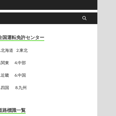
全国運転免許センター
.
北海道
2.東北
3.関東
4.中部
5.近畿
6.中国
7.四国
8.九州
道路標識一覧