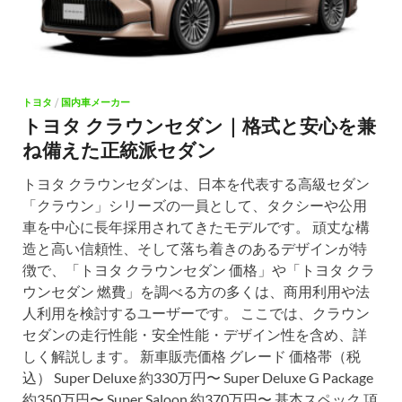
トヨタ
/
国内車メーカー
トヨタ クラウンセダン｜格式と安心を兼
ね備えた正統派セダン
トヨタ クラウンセダンは、日本を代表する高級セダン
「クラウン」シリーズの一員として、タクシーや公用
車を中心に長年採用されてきたモデルです。 頑丈な構
造と高い信頼性、そして落ち着きのあるデザインが特
徴で、「トヨタ クラウンセダン 価格」や「トヨタ クラ
ウンセダン 燃費」を調べる方の多くは、商用利用や法
人利用を検討するユーザーです。 ここでは、クラウン
セダンの走行性能・安全性能・デザイン性を含め、詳
しく解説します。 新車販売価格 グレード 価格帯（税
込） Super Deluxe 約330万円〜 Super Deluxe G Package
約350万円〜 Super Saloon 約370万円〜 基本スペック 項