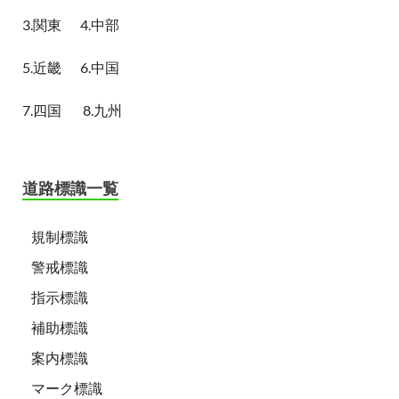
3.関東
4.中部
5.近畿
6.中国
7.四国
8.九州
道路標識一覧
規制標識
警戒標識
指示標識
補助標識
案内標識
マーク標識