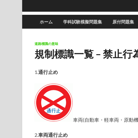
ホーム
学科試験模擬問題集
原付問題集
道路標識の意味
規制標識一覧 – 禁止
1.
通行止め
車両(自動車・軽車両・原動
2.
車両通行止め