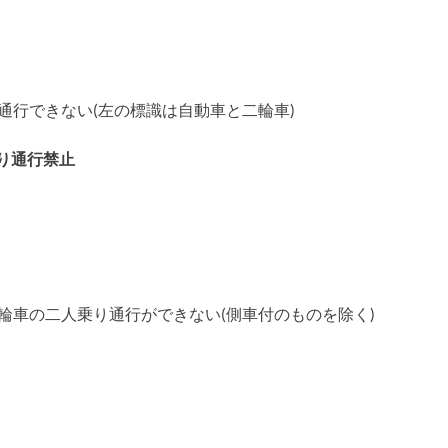
通行できない(左の標識は自動車と二輪車)
り通行禁止
輪車の二人乗り通行ができない(側車付のものを除く)