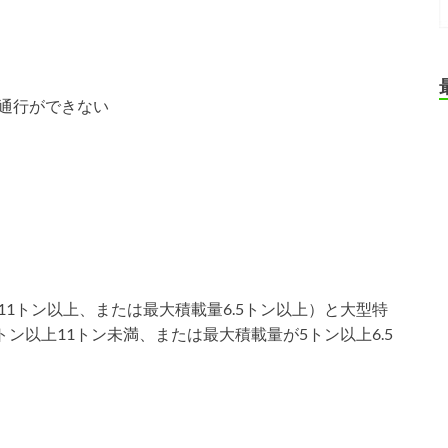
通行ができない
1トン以上、または最大積載量6.5トン以上）と大型特
ン以上11トン未満、または最大積載量が5トン以上6.5