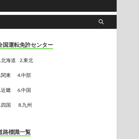
全国運転免許センター
.
北海道
2.東北
3.関東
4.中部
5.近畿
6.中国
7.四国
8.九州
道路標識一覧