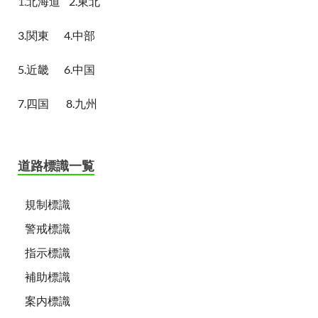
1.
北海道
2.東北
3.関東
4.中部
5.近畿
6.中国
7.四国
8.九州
道路標識一覧
規制標識
警戒標識
指示標識
補助標識
案内標識