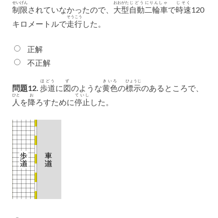
せいげん
おおがた
じどう
にりんしゃ
じそく
制限
されていなかったので、
大型
自動
二輪車
で
時速
120
そうこう
キロメートルで
走行
した。
正解
不正解
ほどう
ず
きいろ
ひょうじ
問題12.
歩道
に
図
のような
黄色
の
標示
のあるところで、
ひと
お
ていし
人
を
降
ろすために
停止
した。