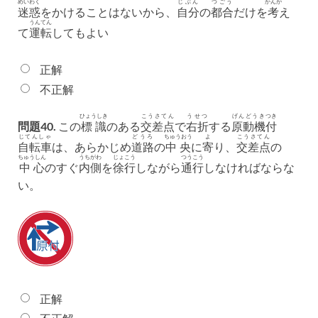
めいわく
じぶん
つごう
かんが
迷惑
をかけることはないから、
自分
の
都合
だけを
考
え
うんてん
て
運転
してもよい
正解
不正解
ひょうしき
こうさてん
うせつ
げんどうき
つき
問題40.
この
標識
のある
交差点
で
右折
する
原動機
付
じてんしゃ
どうろ
ちゅうおう
よ
こうさてん
自転車
は、あらかじめ
道路
の
中央
に
寄
り、
交差点
の
ちゅうしん
うちがわ
じょこう
つうこう
中心
のすぐ
内側
を
徐行
しながら
通行
しなければならな
い。
正解