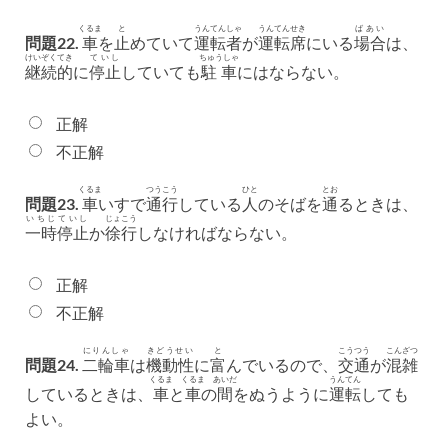
くるま
と
うんてんしゃ
うんてんせき
ばあい
問題22.
車
を
止
めていて
運転者
が
運転席
にいる
場合
は、
けいぞくてき
ていし
ちゅうしゃ
継続的
に
停止
していても
駐車
にはならない。
正解
不正解
くるま
つうこう
ひと
とお
問題23.
車
いすで
通行
している
人
のそばを
通
るときは、
いちじ
ていし
じょこう
一時
停止
か
徐行
しなければならない。
正解
不正解
にりんしゃ
きどうせい
と
こうつう
こんざつ
問題24.
二輪車
は
機動性
に
富
んでいるので、
交通
が
混雑
くるま
くるま
あいだ
うんてん
しているときは、
車
と
車
の
間
をぬうように
運転
しても
よい。