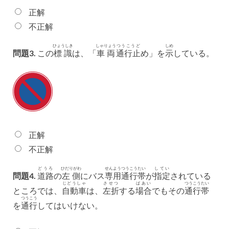
正解
不正解
ひょうしき
しゃりょう
つうこうど
しめ
問題3.
この
標識
は、「
車両
通行止
め」を
示
している。
正解
不正解
どうろ
ひだりがわ
せんよう
つうこう
たい
してい
問題4.
道路
の
左側
にバス
専用
通行
帯
が
指定
されている
じどうしゃ
させつ
ばあい
つうこう
たい
ところでは、
自動車
は、
左折
する
場合
でもその
通行
帯
つうこう
を
通行
してはいけない。