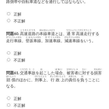
路側帯
や
自転車道
などを
通行
してはならない。
正解
不正解
こうそくどうろ
ほんせん
しゃどう
つうじょう
こうそく
そうこう
問題60.
高速道路
の
本線
車道
とは、
通常
高速
走行
する
そうこう
しゃせん
とはん
しゃせん
かそく
しゃせん
げんそく
しゃせん
走行
車線
、
登坂
車線
、
加速
車線
、
減速
車線
をいう。
正解
不正解
こうつう
じこ
お
ばあい
ひがいしゃ
たい
そんがい
問題61.
交通
事故
を
起
こした
場合
、
被害者
に
対
する
損害
ばいしょう
けいじじょう
ぎょうせいじょう
せきにん
お
賠償
のほかに、
刑事上
、
行政上
の
責任
を
負
うことに
なる。
正解
不正解