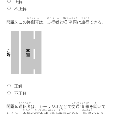
正解
不正解
ろそくたい
ほこうしゃ
けいしゃりょう
つうこう
問題5.
この
路側帯
は、
歩行者
と
軽車両
は
通行
できる。
正解
不正解
うんてんしゃ
こうつう
じょうほう
き
問題6.
運転者
は、カーラジオなどで
交通
情報
を
聞
いて
こんご
こうつう
じょうきょう
よそく
きんきゅう
おくと、
今後
の
交通
状況
の
予測
ができ、
緊急
のとき