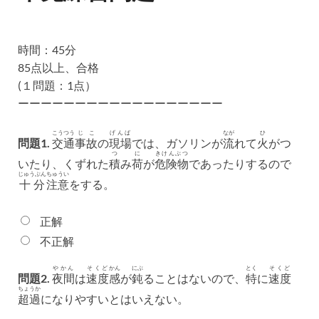
時間：45分
85点以上、合格
(１問題：1点）
ーーーーーーーーーーーーーーーーーー
こうつう
じこ
げんば
なが
ひ
問題1.
交通
事故
の
現場
では、ガソリンが
流
れて
火
がつ
つ
に
きけんぶつ
いたり、くずれた
積
み
荷
が
危険物
であったりするので
じゅうぶん
ちゅうい
十分
注意
をする。
正解
不正解
やかん
そくど
かん
にぶ
とく
そくど
問題2.
夜間
は
速度
感
が
鈍
ることはないので、
特
に
速度
ちょうか
超過
になりやすいとはいえない。