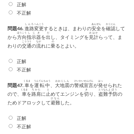
正解
不正解
しんろ
へんこう
あんぜん
かくにん
問題46.
進路
変更
するときは、まわりの
安全
を
確認
して
ほうこう
しじき
だ
みはか
から
方向
指示器
を
出
し、タイミングを
見計
らって、ま
こうつう
なが
の
わりの
交通
の
流
れに
乗
るとよい。
正解
不正解
くるま
うんてんちゅう
おおじしん
けいかい
せんげん
はっ
問題47.
車
を
運転中
、
大地震
の
警戒
宣言
が
発
せられた
くるま
ろかた
と
き
とうなん
よぼう
ので、
車
を
路肩
に
止
めてエンジンを
切
り、
盗難
予防
の
ひなん
ためドアロックして
避難
した。
正解
不正解