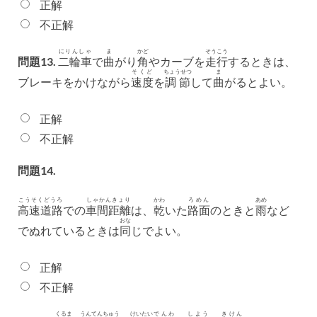
正解
不正解
にりんしゃ
ま
かど
そうこう
問題13.
二輪車
で
曲
がり
角
やカーブを
走行
するときは、
そくど
ちょうせつ
ま
ブレーキをかけながら
速度
を
調節
して
曲
がるとよい。
正解
不正解
問題14.
こうそくどうろ
しゃかんきょり
かわ
ろめん
あめ
高速道路
での
車間距離
は、
乾
いた
路面
のときと
雨
など
おな
でぬれているときは
同
じでよい。
正解
不正解
くるま
うんてんちゅう
けいたい
でんわ
しよう
きけん