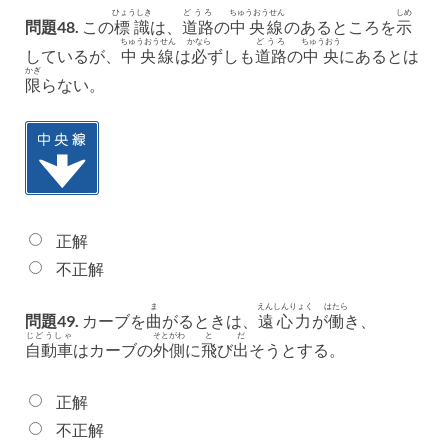
ひょうしき
どうろ
ちゅうおうせん
しめ
問題48.
この
標識
は、
道路
の
中央線
のあるところを
示
ちゅうおうせん
かなら
どうろ
ちゅうおう
しているが、
中央線
は
必
ずしも
道路
の
中央
にあるとは
かぎ
限
らない。
正解
不正解
ま
えんしんりょく
はたら
問題49.
カーブを
曲
がるときは、
遠心力
が
働
き、
じどうしゃ
そとがわ
と
だ
自動車
はカーブの
外側
に
飛
び
出
そうとする。
正解
不正解