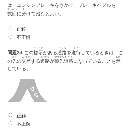
は、エンジンブレーキをきかせ、ブレーキペダルを
すうかい
わ
ふ
数回
に
分
けて
踏
むとよい。
正解
不正解
ひょうじ
どうろ
しんこう
問題34.
この
標示
がある
道路
を
進行
しているときは、こ
さき
こうさ
どうろ
ゆうせん
どうろ
しめ
の
先
の
交差
する
道路
が
優先
道路
になっていることを
示
している。
正解
不正解