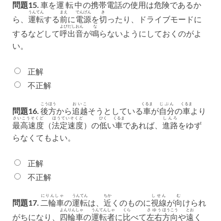
問題15.
車
を
運転中
の
携帯
電話
の
使用
は
危険
であるか
うんてん
まえ
でんげん
き
ら、
運転
する
前
に
電源
を
切
ったり、ドライブモードに
よびだし
おん
な
するなどして
呼出
音
が
鳴
らないようにしておくのがよ
い。
正解
不正解
こうほう
おいこ
くるま
じぶん
くるま
問題16.
後方
から
追越
そうとしている
車
が
自分
の
車
より
さいこうそくど
ほうていそくど
ひく
くるま
しんろ
最高速度
（
法定速度
）の
低
い
車
であれば、
進路
をゆず
らなくてもよい。
正解
不正解
にりんしゃ
うんてん
ちか
しせん
む
問題17.
二輪車
の
運転
は、
近
くのものに
視線
が
向
けられ
よんりんしゃ
うんてんしゃ
くら
さゆう
ほうこう
とお
がちになり、
四輪車
の
運転者
に
比
べて
左右
方向
や
遠
く