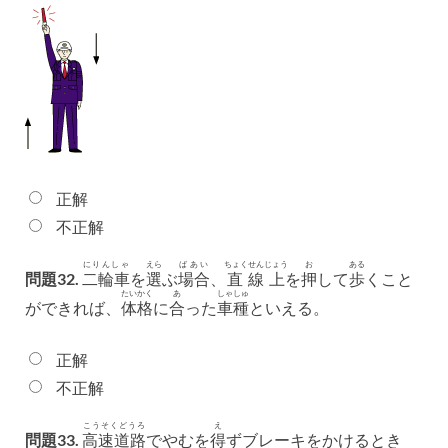
正解
不正解
にりんしゃ
えら
ばあい
ちょくせんじょう
お
ある
問題32.
二輪車
を
選
ぶ
場合
、
直線上
を
押
して
歩
くこと
たいかく
あ
しゃしゅ
ができれば、
体格
に
合
った
車種
といえる。
正解
不正解
こうそくどうろ
え
問題33.
高速道路
でやむを
得
ずブレーキをかけるとき