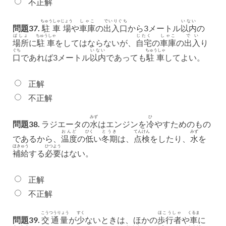
不正解
ちゅうしゃじょう
しゃこ
でいりぐち
いない
問題37.
駐車場
や
車庫
の
出入口
から3メートル
以内
の
ばしょ
ちゅうしゃ
じたく
しゃこ
でい
場所
に
駐車
をしてはならないが、
自宅
の
車庫
の
出入
り
ぐち
いない
ちゅうしゃ
口
であれば3メートル
以内
であっても
駐車
してよい。
正解
不正解
みず
ひ
問題38.
ラジエータの
水
はエンジンを
冷
やすためのもの
おんど
ひく
とうき
てんけん
みず
であるから、
温度
の
低
い
冬期
は、
点検
をしたり、
水
を
ほきゅう
ひつよう
補給
する
必要
はない。
正解
不正解
こうつうりょう
すく
ほこうしゃ
くるま
問題39.
交通量
が
少
ないときは、ほかの
歩行者
や
車
に