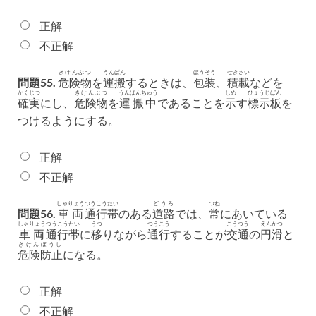
正解
不正解
きけんぶつ
うんぱん
ほうそう
せきさい
問題55.
危険物
を
運搬
するときは、
包装
、
積載
などを
かくじつ
きけんぶつ
うんぱんちゅう
しめ
ひょうじばん
確実
にし、
危険物
を
運搬中
であることを
示
す
標示板
を
つけるようにする。
正解
不正解
しゃりょう
つうこう
たい
どうろ
つね
問題56.
車両
通行
帯
のある
道路
では、
常
にあいている
しゃりょう
つうこう
たい
うつ
つうこう
こうつう
えんかつ
車両
通行
帯
に
移
りながら
通行
することが
交通
の
円滑
と
きけん
ぼうし
危険
防止
になる。
正解
不正解