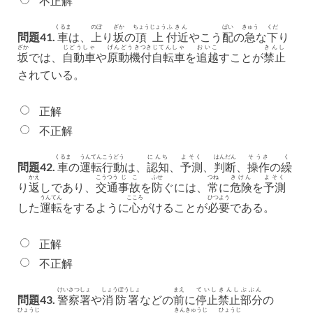
不正解
くるま
のぼ
ざか
ちょうじょう
ふきん
ばい
きゅう
くだ
問題41.
車
は、
上
り
坂
の
頂上
付近
やこう
配
の
急
な
下
り
ざか
じどうしゃ
げんどうき
つき
じてんしゃ
おいこ
きんし
坂
では、
自動車
や
原動機
付
自転車
を
追越
すことが
禁止
されている。
正解
不正解
くるま
うんてん
こうどう
にんち
よそく
はんだん
そうさ
く
問題42.
車
の
運転
行動
は、
認知
、
予測
、
判断
、
操作
の
繰
かえ
こうつう
じこ
ふせ
つね
きけん
よそく
り
返
しであり、
交通
事故
を
防
ぐには、
常
に
危険
を
予測
うんてん
こころ
ひつよう
した
運転
をするように
心
がけることが
必要
である。
正解
不正解
けいさつしょ
しょうぼうしょ
まえ
ていし
きんし
ぶぶん
問題43.
警察署
や
消防署
などの
前
に
停止
禁止
部分
の
ひょうじ
きんきゅうじ
ひょうじ