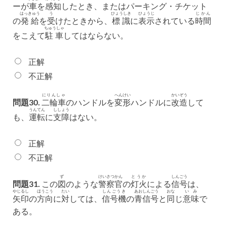
ーが
車
を
感知
したとき、またはパーキング・チケット
はっきゅう
う
ひょうしき
ひょうじ
じかん
の
発給
を
受
けたときから、
標識
に
表示
されている
時間
ちゅうしゃ
をこえて
駐車
してはならない。
正解
不正解
にりんしゃ
へんけい
かいぞう
問題30.
二輪車
のハンドルを
変形
ハンドルに
改造
して
うんてん
ししょう
も、
運転
に
支障
はない。
正解
不正解
ず
けいさつかん
とうか
しんごう
問題31.
この
図
のような
警察官
の
灯火
による
信号
は、
やじるし
ほうこう
たい
しんごうき
あおしんごう
おな
いみ
矢印
の
方向
に
対
しては、
信号機
の
青信号
と
同
じ
意味
で
ある。