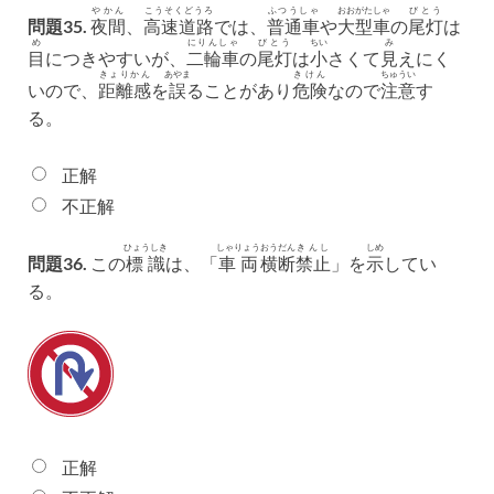
やかん
こうそくどうろ
ふつうしゃ
おおがたしゃ
びとう
問題35.
夜間
、
高速道路
では、
普通車
や
大型車
の
尾灯
は
め
にりんしゃ
びとう
ちい
み
目
につきやすいが、
二輪車
の
尾灯
は
小
さくて
見
えにく
きょりかん
あやま
きけん
ちゅうい
いので、
距離感
を
誤
ることがあり
危険
なので
注意
す
る。
正解
不正解
ひょうしき
しゃりょう
おうだん
きんし
しめ
問題36.
この
標識
は、「
車両
横断
禁止
」を
示
してい
る。
正解