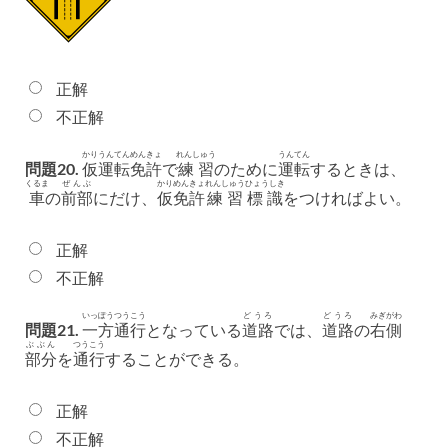
正解
不正解
かり
うんてん
めんきょ
れんしゅう
うんてん
問題20.
仮
運転
免許
で
練習
のために
運転
するときは、
くるま
ぜんぶ
かりめんきょ
れんしゅう
ひょうしき
車
の
前部
にだけ、
仮免許
練習
標識
をつければよい。
正解
不正解
いっぽうつうこう
どうろ
どうろ
みぎがわ
問題21.
一方通行
となっている
道路
では、
道路
の
右側
ぶぶん
つうこう
部分
を
通行
することができる。
正解
不正解