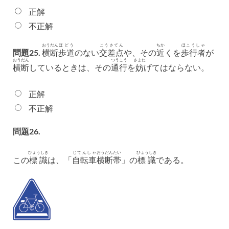
正解
不正解
おうだん
ほどう
こうさてん
ちか
ほこうしゃ
問題25.
横断
歩道
のない
交差点
や、その
近
くを
歩行者
が
おうだん
つうこう
さまた
横断
しているときは、その
通行
を
妨
げてはならない。
正解
不正解
問題26.
ひょうしき
じてんしゃ
おうだん
たい
ひょうしき
この
標識
は、「
自転車
横断
帯
」の
標識
である。