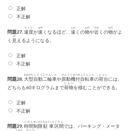
正解
不正解
そくど
はや
とお
もの
ちか
もの
問題27.
速度
が
速
くなるほど、
遠
くの
物
や
近
くの
物
がよ
み
く
見
えるようになる。
正解
不正解
おおがた
じどう
にりんしゃ
げんどうき
つき
じてんしゃ
にだい
問題28.
大型
自動
二輪車
や
原動機
付
自転車
の
荷台
には、
にもつ
つ
どちらも60キログラムまで
荷物
を
積
むことができる。
正解
不正解
じかん
せいげん
ちゅうしゃ
くかん
問題29.
時間
制限
駐車
区間
では、パーキング・メータ
くるま
かんち