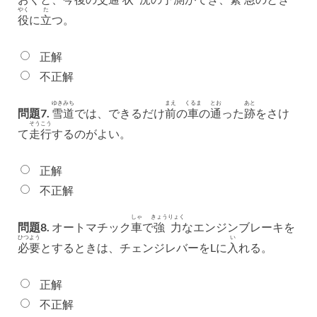
やく
た
役
に
立
つ。
正解
不正解
ゆきみち
まえ
くるま
とお
あと
問題7.
雪道
では、できるだけ
前
の
車
の
通
った
跡
をさけ
そうこう
て
走行
するのがよい。
正解
不正解
しゃ
きょうりょく
問題8.
オートマチック
車
で
強力
なエンジンブレーキを
ひつよう
い
必要
とするときは、チェンジレバーをLに
入
れる。
正解
不正解