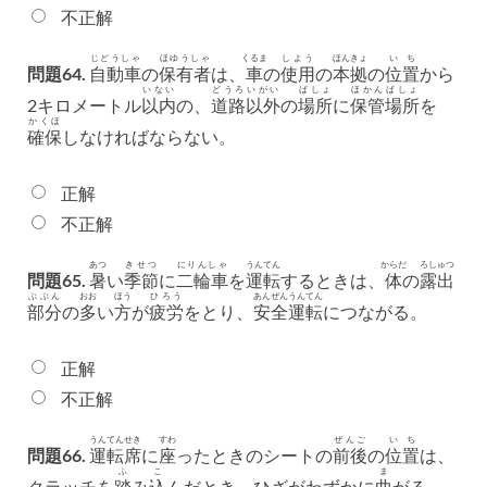
不正解
じどうしゃ
ほゆうしゃ
くるま
しよう
ほんきょ
いち
問題64.
自動車
の
保有者
は、
車
の
使用
の
本拠
の
位置
から
いない
どうろ
いがい
ばしょ
ほかん
ばしょ
2キロメートル
以内
の、
道路
以外
の
場所
に
保管
場所
を
かくほ
確保
しなければならない。
正解
不正解
あつ
きせつ
にりんしゃ
うんてん
からだ
ろしゅつ
問題65.
暑
い
季節
に
二輪車
を
運転
するときは、
体
の
露出
ぶぶん
おお
ほう
ひろう
あんぜん
うんてん
部分
の
多
い
方
が
疲労
をとり、
安全
運転
につながる。
正解
不正解
うんてんせき
すわ
ぜんご
いち
問題66.
運転席
に
座
ったときのシートの
前後
の
位置
は、
ふ
こ
ま
クラッチを
踏
み
込
んだとき、ひざがわずかに
曲
がる