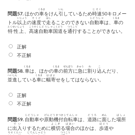
くるま
いん
じそく
問題57.
ほかの
車
をけん
引
しているため
時速
50キロメー
いじょう
そくど
はし
じどうしゃ
くるま
トル
以上
の
速度
で
走
ることのできない
自動車
は、
車
の
とくせいじょう
こうそく
じどうしゃ
こくどう
つうこう
特性上
、
高速
自動車
国道
を
通行
することができない。
正解
不正解
くるま
くるま
ぜんぽう
きゅう
わ
こ
問題58.
車
は、ほかの
車
の
前方
に
急
に
割
り
込
んだり、
へいしん
くるま
はばよ
並進
している
車
に
幅寄
せをしてはならない。
正解
不正解
じどうしゃ
げんどうき
つき
じてんしゃ
どうろ
めん
ばしょ
問題59.
自動車
や
原動機
付
自転車
は、
道路
に
面
した
場所
でい
よこぎ
ばあい
ほどう
に
出入
りするために
横切
る
場合
のほかは、
歩道
や
ろそくたい
じてんしゃどう
つうこう