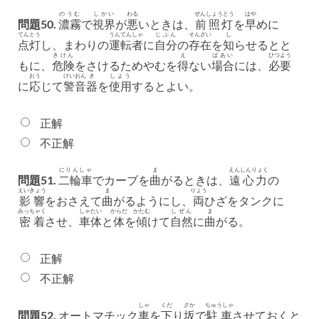
のうむ
しかい
わる
ぜんしょうとう
はや
問題50.
濃霧
で
視界
が
悪
いときは、
前照灯
を
早
めに
てんとう
うんてんしゃ
じぶん
そんざい
し
点灯
し、まわりの
運転者
に
自分
の
存在
を
知
らせるとと
きけん
え
ばあい
ひつよう
もに、
危険
をさけるためやむを
得
ない
場合
には、
必要
おう
けい
おん
き
しよう
に
応
じて
警
音
器
を
使用
するとよい。
正解
不正解
にりんしゃ
ま
えんしんりょく
問題51.
二輪車
でカーブを
曲
がるときは、
遠心力
の
えいきょう
ま
りょう
影響
をおさえて
曲
がるようにし、
両
ひざをタンクに
みっちゃく
しゃたい
からだ
かたむ
しぜん
ま
密着
させ、
車体
と
体
を
傾
けて
自然
に
曲
がる。
正解
不正解
しゃ
くだ
ざか
ちゅうしゃ
問題52.
オートマチック
車
を
下
り
坂
で
駐車
させておくと