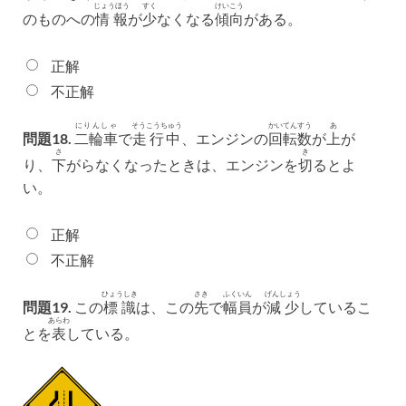
じょうほう
すく
けいこう
のものへの
情報
が
少
なくなる
傾向
がある。
正解
不正解
にりんしゃ
そうこうちゅう
かいてんすう
あ
問題18.
二輪車
で
走行中
、エンジンの
回転数
が
上
が
さ
き
り、
下
がらなくなったときは、エンジンを
切
るとよ
い。
正解
不正解
ひょうしき
さき
ふくいん
げんしょう
問題19.
この
標識
は、この
先
で
幅員
が
減少
しているこ
あらわ
とを
表
している。