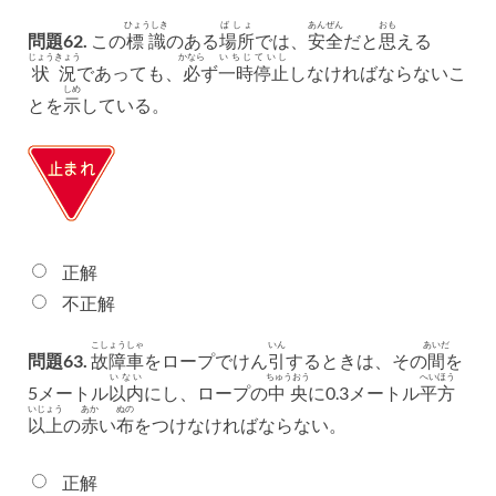
ひょうしき
ばしょ
あんぜん
おも
問題62.
この
標識
のある
場所
では、
安全
だと
思
える
じょうきょう
かなら
いちじ
ていし
状況
であっても、
必
ず
一時
停止
しなければならないこ
しめ
とを
示
している。
正解
不正解
こしょうしゃ
いん
あいだ
問題63.
故障車
をロープでけん
引
するときは、その
間
を
いない
ちゅうおう
へいほう
5メートル
以内
にし、ロープの
中央
に0.3メートル
平方
いじょう
あか
ぬの
以上
の
赤
い
布
をつけなければならない。
正解