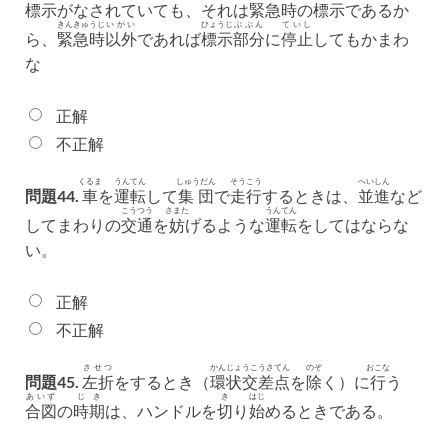
標示
がなされていても、それは
緊急時
の
標示
であるか
きんきゅうじ
いがい
ひょうじ
ぶぶん
ていし
ら、
緊急時
以外
であれば
標示
部分
に
停止
してもかまわ
な
正解
不正解
くるま
うんてん
しゅうだん
そうこう
へいしん
問題44.
車
を
運転
して
集団
で
走行
するときは、
並進
など
こうつう
さまた
うんてん
してまわりの
交通
を
妨
げるような
運転
をしてはならな
い。
正解
不正解
させつ
かんじょうこうさてん
のぞ
おこな
問題45.
左折
をするとき（
環状交差点
を
除
く）に
行
う
あいず
じき
き
はじ
合図
の
時期
は、ハンドルを
切
り
始
めるときである。