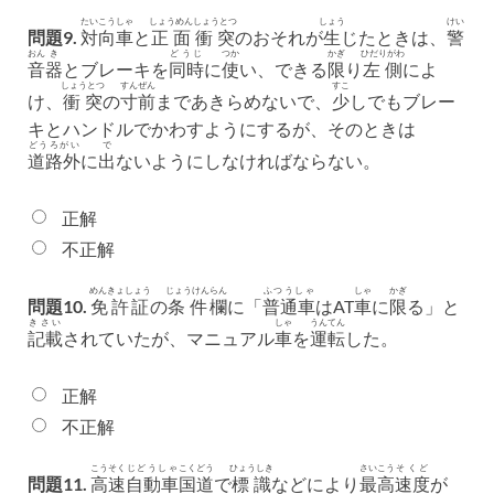
たいこうしゃ
しょうめん
しょうとつ
しょう
けい
問題9.
対向車
と
正面
衝突
のおそれが
生
じたときは、
警
おん
き
どうじ
つか
かぎ
ひだりがわ
音
器
とブレーキを
同時
に
使
い、できる
限
り
左側
によ
しょうとつ
すんぜん
すこ
け、
衝突
の
寸前
まであきらめないで、
少
しでもブレー
キとハンドルでかわすようにするが、そのときは
どうろがい
で
道路外
に
出
ないようにしなければならない。
正解
不正解
めんきょしょう
じょうけん
らん
ふつうしゃ
しゃ
かぎ
問題10.
免許証
の
条件
欄
に「
普通車
はAT
車
に
限
る」と
きさい
しゃ
うんてん
記載
されていたが、マニュアル
車
を
運転
した。
正解
不正解
こうそく
じどうしゃ
こくどう
ひょうしき
さいこう
そくど
問題11.
高速
自動車
国道
で
標識
などにより
最高
速度
が