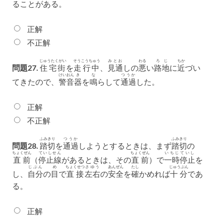
ることがある。
正解
不正解
じゅうたくがい
そうこうちゅう
みとお
わる
ろじ
ちか
問題27.
住宅街
を
走行中
、
見通
しの
悪
い
路地
に
近
づい
けい
おん
き
な
つうか
てきたので、
警
音
器
を
鳴
らして
通過
した。
正解
不正解
ふみきり
つうか
ふみきり
問題28.
踏切
を
通過
しようとするときは、まず
踏切
の
ちょくぜん
ていしせん
ちょくぜん
いちじ
ていし
直前
（
停止線
があるときは、その
直前
）で
一時
停止
を
じぶん
め
ちょくせつ
さゆう
あんぜん
たし
じゅうぶん
し、
自分
の
目
で
直接
左右
の
安全
を
確
かめれば
十分
であ
る。
正解