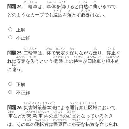
にりんしゃ
しゃたい
かたむ
しぜん
ま
問題24.
二輪車
は、
車体
を
傾
けると
自然
に
曲
がるので、
そくど
お
ひつよう
どのようなカーブでも
速度
を
落
とす
必要
はない。
正解
不正解
にりんしゃ
からだ
あんてい
たも
はし
ていし
問題25.
二輪車
は、
体
で
安定
を
保
ちながら
走
り、
停止
す
あんてい
うしな
こうぞうじょう
とくせい
よんりんしゃ
こんぽんてき
れば
安定
を
失
うという
構造上
の
特性
が
四輪車
と
根本的
ちが
に
違
う。
正解
不正解
さいがい
たいさく
きほんほう
つうこう
きんし
くいき
問題26.
災害
対策
基本法
による
通行
禁止
区域
において、
くるま
きんきゅう
しゃりょう
つうこう
ぼうがい
車
などが
緊急
車両
の
通行
の
妨害
となっているとき
くるま
うんてんしゃ
けいさつかん
ひつよう
そち
めい
は、その
車
の
運転者
は
警察官
に
必要
な
措置
を
命
じられ