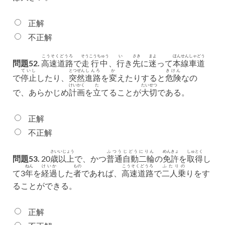
正解
不正解
こうそくどうろ
そうこうちゅう
い
さき
まよ
ほんせん
しゃどう
問題52.
高速道路
で
走行中
、
行
き
先
に
迷
って
本線
車道
ていし
とつぜん
しんろ
か
きけん
で
停止
したり、
突然
進路
を
変
えたりすると
危険
なの
けいかく
た
たいせつ
で、あらかじめ
計画
を
立
てることが
大切
である。
正解
不正解
さい
いじょう
ふつう
じどう
にりん
めんきょ
しゅとく
問題53.
20
歳
以上
で、かつ
普通
自動
二輪
の
免許
を
取得
し
ねん
けいか
もの
こうそくどうろ
ふたりの
て3
年
を
経過
した
者
であれば、
高速道路
で
二人乗
りをす
ることができる。
正解