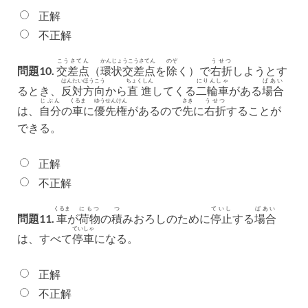
正解
不正解
こうさてん
かんじょうこうさてん
のぞ
うせつ
問題10.
交差点
（
環状交差点
を
除
く）で
右折
しようとす
はんたい
ほうこう
ちょくしん
にりんしゃ
ばあい
るとき、
反対
方向
から
直進
してくる
二輪車
がある
場合
じぶん
くるま
ゆうせんけん
さき
うせつ
は、
自分
の
車
に
優先権
があるので
先
に
右折
することが
できる。
正解
不正解
くるま
にもつ
つ
ていし
ばあい
問題11.
車
が
荷物
の
積
みおろしのために
停止
する
場合
ていしゃ
は、すべて
停車
になる。
正解
不正解