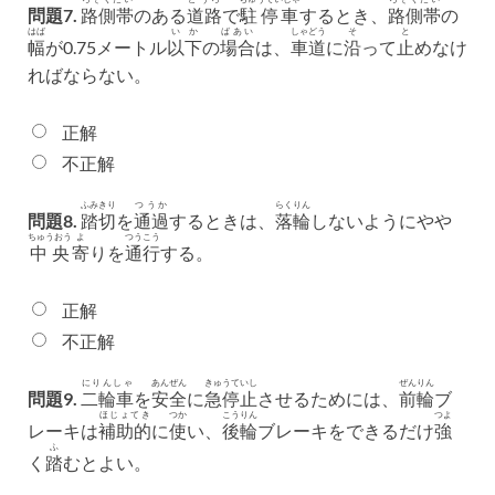
問題7.
路側帯
のある
道路
で
駐停車
するとき、
路側帯
の
はば
いか
ばあい
しゃどう
そ
と
幅
が0.75メートル
以下
の
場合
は、
車道
に
沿
って
止
めなけ
ればならない。
正解
不正解
ふみきり
つうか
らく
りん
問題8.
踏切
を
通過
するときは、
落
輪
しないようにやや
ちゅうおう
よ
つうこう
中央
寄
りを
通行
する。
正解
不正解
にりんしゃ
あんぜん
きゅうていし
ぜんりん
問題9.
二輪車
を
安全
に
急停止
させるためには、
前輪
ブ
ほじょてき
つか
こうりん
つよ
レーキは
補助的
に
使
い、
後輪
ブレーキをできるだけ
強
ふ
く
踏
むとよい。