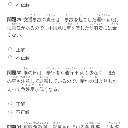
不正解
こうつう
じこ
せきにん
じこ
お
うんてんしゃ
問題29.
交通
事故
の
責任
は、
事故
を
起
こした
運転者
だけ
せきにん
ふようい
くるま
か
しょゆうしゃ
まった
に
責任
があるので、
不用意
に
車
を
貸
した
所有者
には
全
くない。
正解
不正解
あめ
ひ
ほこうしゃ
つうこう
しゃりょう
すく
問題30.
雨
の
日
は、
歩行者
や
通行
車両
も
少
なく、ほか
くるま
ちゅうい
うんてん
は
ひ
の
車
も
注意
して
運転
しているので、
晴
れの
日
よりもか
きけんど
ひく
えって
危険度
が
低
くなる。
正解
不正解
うんてん
めんきょしょう
きさい
じょうけん
らん
がんきょう
問題31.
運転
免許証
に
記載
されている
条件
欄
に「
眼鏡