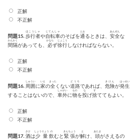
正解
不正解
ほこうしゃ
じてんしゃ
とお
あんぜん
問題15.
歩行者
や
自転車
のそばを
通
るときは、
安全
な
かんかく
かなら
じょこう
間隔
があっても、
必
ず
徐行
しなければならない。
正解
不正解
しゅうい
いえ
まった
どうろ
きけん
はっせい
問題16.
周囲
に
家
の
全
くない
道路
であれば、
危険
が
発生
しゃがい
もの
な
す
することはないので、
車外
に
物
を
投
げ
捨
ててもよい。
正解
不正解
さけ
しょうりょう
の
きんちょう
と
あたま
問題17.
酒
は
少量
飲
むと
緊張
が
解
け、
頭
がさえるの