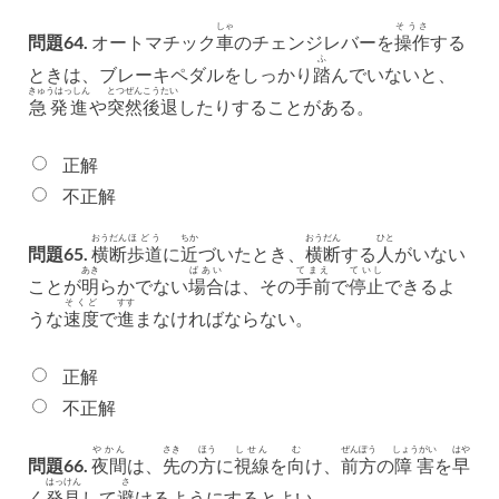
しゃ
そうさ
問題64.
オートマチック
車
のチェンジレバーを
操作
する
ふ
ときは、ブレーキペダルをしっかり
踏
んでいないと、
きゅうはっしん
とつぜん
こうたい
急発進
や
突然
後退
したりすることがある。
正解
不正解
おうだん
ほどう
ちか
おうだん
ひと
問題65.
横断
歩道
に
近
づいたとき、
横断
する
人
がいない
あき
ばあい
てまえ
ていし
ことが
明
らかでない
場合
は、その
手前
で
停止
できるよ
そくど
すす
うな
速度
で
進
まなければならない。
正解
不正解
やかん
さき
ほう
しせん
む
ぜんぽう
しょうがい
はや
問題66.
夜間
は、
先
の
方
に
視線
を
向
け、
前方
の
障害
を
早
はっけん
さ
く
発見
して
避
けるようにするとよい。