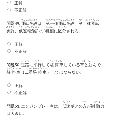
正解
不正解
うんてん
めんきょ
だいいっしゅ
うんてん
めんきょ
だいにしゅ
うんてん
問題49.
運転
免許
は、
第一種
運転
免許
、
第二種
運転
めんきょ
かり
うんてん
めんきょ
しゅるい
くぶん
免許
、
仮
運転
免許
の3
種類
に
区分
される。
正解
不正解
どうろ
へいこう
ちゅうていしゃ
くるま
なら
問題50.
道路
に
平行
して
駐停車
している
車
と
並
んで
ちゅうていしゃ
にじゅう
ちゅうていしゃ
駐停車
（
二重
駐停車
）してはならない。
正解
不正解
ていそく
ほう
せいどうりょく
問題51.
エンジンブレーキは、
低速
ギアの
方
が
制動力
おお
は
大
きい。