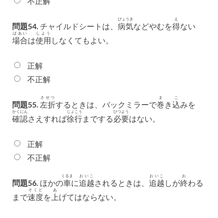
不正解
びょうき
え
問題54.
チャイルドシートは、
病気
などやむを
得
ない
ばあい
しよう
場合
は
使用
しなくてもよい。
正解
不正解
させつ
ま
こ
問題55.
左折
するときは、バックミラーで
巻
き
込
みを
かくにん
じょこう
ひつよう
確認
さえすれば
徐行
までする
必要
はない。
正解
不正解
くるま
おいこ
おいこ
お
問題56.
ほかの
車
に
追越
されるときは、
追越
しが
終
わる
そくど
あ
まで
速度
を
上
げてはならない。