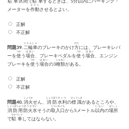
駐車
区間
で
駐車
するときは、5
分
以内
にパーキング・
さどう
メーターを
作動
させるとよい。
正解
不正解
にりんしゃ
かた
問題39.
二輪車
のブレーキのかけ
方
には、ブレーキレバ
つか
ばあい
つか
ばあい
ーを
使
う
場合
、ブレーキペダルを
使
う
場合
、エンジン
つか
ばあい
しゅるい
ブレーキを
使
う
場合
の3
種類
がある。
正解
不正解
しょうか
しょうぼう
すいり
ひょうしき
問題40.
消火
せん、
消防
水利
の
標識
があるところや、
しょうぼうよう
ぼうか
すい
とり
いれ
ぐち
いない
ばしょ
消防用
防火
水
そうの
取
入
口
から5メートル
以内
の
場所
ちゅうしゃ
で
駐車
してはならない。