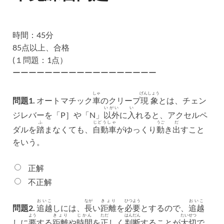
時間：45分
85点以上、合格
(１問題：1点）
ーーーーーーーーーーーーーーーーーー
しゃ
げんしょう
問題1.
オートマチック
車
のクリープ
現象
とは、チェン
いがい
い
ジレバーを「P］や「N」
以外
に
入
れると、アクセルペ
ふ
じどうしゃ
うご
だ
ダルを
踏
まなくても、
自動車
がゆっくり
動
き
出
すこと
をいう。
正解
不正解
おいこ
なが
きょり
ひつよう
おいこ
問題2.
追越
しには、
長
い
距離
を
必要
とするので、
追越
よう
きょり
じかん
ただ
はんだん
たいせつ
しに
要
する
距離
や
時間
を
正
しく
判断
することが
大切
で