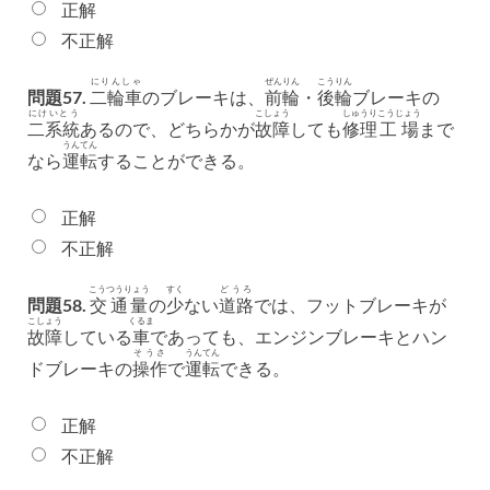
正解
不正解
にりんしゃ
ぜんりん
こうりん
問題57.
二輪車
のブレーキは、
前輪
・
後輪
ブレーキの
にけいとう
こしょう
しゅうり
こうじょう
二系統
あるので、どちらかが
故障
しても
修理
工場
まで
うんてん
なら
運転
することができる。
正解
不正解
こうつうりょう
すく
どうろ
問題58.
交通量
の
少
ない
道路
では、フットブレーキが
こしょう
くるま
故障
している
車
であっても、エンジンブレーキとハン
そうさ
うんてん
ドブレーキの
操作
で
運転
できる。
正解
不正解