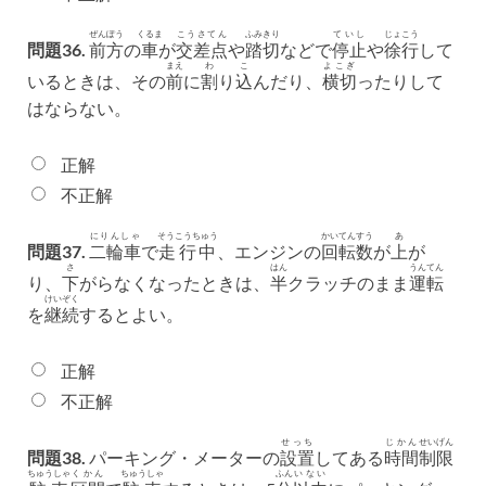
ぜんぽう
くるま
こうさてん
ふみきり
ていし
じょこう
問題36.
前方
の
車
が
交差点
や
踏切
などで
停止
や
徐行
して
まえ
わ
こ
よこぎ
いるときは、その
前
に
割
り
込
んだり、
横切
ったりして
はならない。
正解
不正解
にりんしゃ
そうこうちゅう
かいてんすう
あ
問題37.
二輪車
で
走行中
、エンジンの
回転数
が
上
が
さ
はん
うんてん
り、
下
がらなくなったときは、
半
クラッチのまま
運転
けいぞく
を
継続
するとよい。
正解
不正解
せっち
じかん
せいげん
問題38.
パーキング・メーターの
設置
してある
時間
制限
ちゅうしゃ
くかん
ちゅうしゃ
ふん
いない