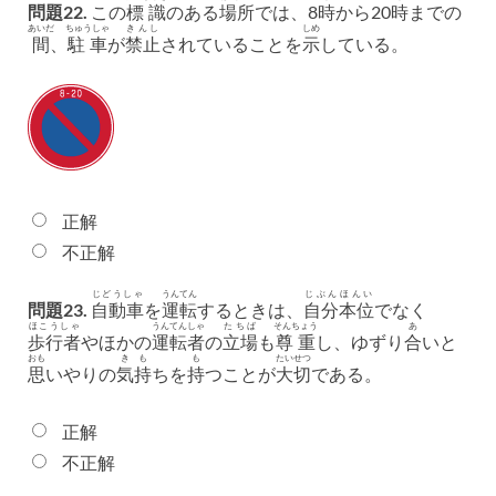
問題22.
この
標識
のある
場所
では、8
時
から20
時
までの
あいだ
ちゅうしゃ
きんし
しめ
間
、
駐車
が
禁止
されていることを
示
している。
正解
不正解
じどうしゃ
うんてん
じぶん
ほんい
問題23.
自動車
を
運転
するときは、
自分
本位
でなく
ほこうしゃ
うんてんしゃ
たちば
そんちょう
あ
歩行者
やほかの
運転者
の
立場
も
尊重
し、ゆずり
合
いと
おも
きも
も
たいせつ
思
いやりの
気持
ちを
持
つことが
大切
である。
正解
不正解