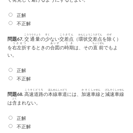
正解
不正解
こうつうりょう
すく
こうさてん
かんじょうこうさてん
のぞ
問題67.
交通量
の
少
ない
交差点
（
環状交差点
を
除
く）
うさせつ
あいず
じき
ちょくぜん
を
右左折
するときの
合図
の
時期
は、その
直前
でもよ
い。
正解
不正解
こうそくどうろ
ほんせん
しゃどう
かそく
しゃせん
げんそく
しゃせん
問題68.
高速道路
の
本線
車道
には、
加速
車線
と
減速
車線
ふく
は
含
まれない。
正解
不正解