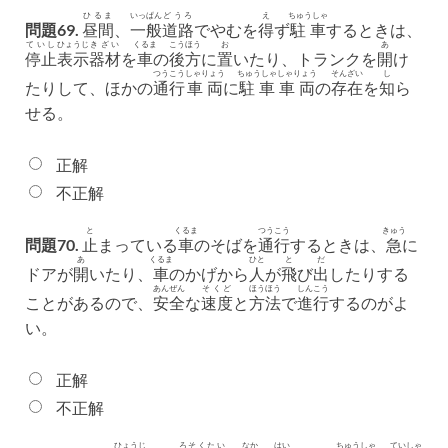
ひるま
いっぱん
どうろ
え
ちゅうしゃ
問題69.
昼間
、
一般
道路
でやむを
得
ず
駐車
するときは、
ていし
ひょうじ
きざい
くるま
こうほう
お
あ
停止
表示
器材
を
車
の
後方
に
置
いたり、トランクを
開
け
つうこう
しゃりょう
ちゅうしゃ
しゃりょう
そんざい
し
たりして、ほかの
通行
車両
に
駐車
車両
の
存在
を
知
ら
せる。
正解
不正解
と
くるま
つうこう
きゅう
問題70.
止
まっている
車
のそばを
通行
するときは、
急
に
あ
くるま
ひと
と
だ
ドアが
開
いたり、
車
のかげから
人
が
飛
び
出
したりする
あんぜん
そくど
ほうほう
しんこう
ことがあるので、
安全
な
速度
と
方法
で
進行
するのがよ
い。
正解
不正解
ひょうじ
ろそくたい
なか
はい
ちゅうしゃ
ていしゃ