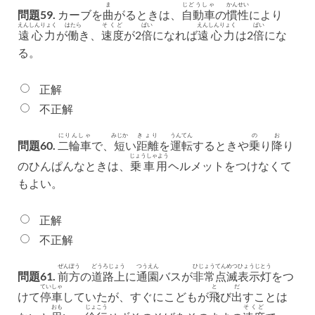
ま
じどうしゃ
かんせい
問題59.
カーブを
曲
がるときは、
自動車
の
慣性
により
えんしんりょく
はたら
そくど
ばい
えんしんりょく
ばい
遠心力
が
働
き、
速度
が2
倍
になれば
遠心力
は2
倍
にな
る。
正解
不正解
にりんしゃ
みじか
きょり
うんてん
の
お
問題60.
二輪車
で、
短
い
距離
を
運転
するときや
乗
り
降
り
じょうしゃよう
のひんぱんなときは、
乗車用
ヘルメットをつけなくて
もよい。
正解
不正解
ぜんぽう
どうろじょう
つうえん
ひじょう
てんめつ
ひょうじとう
問題61.
前方
の
道路上
に
通園
バスが
非常
点滅
表示灯
をつ
ていしゃ
と
だ
けて
停車
していたが、すぐにこどもが
飛
び
出
すことは
おも
じょこう
そくど