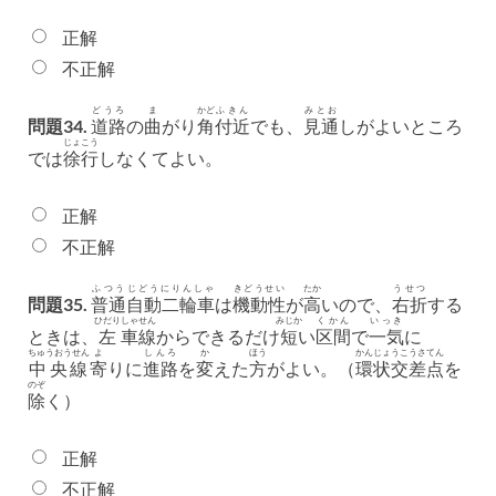
正解
不正解
どうろ
ま
かど
ふきん
みとお
問題34.
道路
の
曲
がり
角
付近
でも、
見通
しがよいところ
じょこう
では
徐行
しなくてよい。
正解
不正解
ふつう
じどうにりんしゃ
きどうせい
たか
うせつ
問題35.
普通
自動二輪車
は
機動性
が
高
いので、
右折
する
ひだり
しゃせん
みじか
くかん
いっき
ときは、
左
車線
からできるだけ
短
い
区間
で
一気
に
ちゅうおうせん
よ
しんろ
か
ほう
かんじょうこうさてん
中央線
寄
りに
進路
を
変
えた
方
がよい。（
環状交差点
を
のぞ
除
く）
正解
不正解