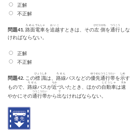
正解
不正解
ろめん
でんしゃ
おいこ
ひだりがわ
つうこう
問題41.
路面
電車
を
追越
すときは、その
左側
を
通行
しな
ければならない。
正解
不正解
ひょうしき
ろせん
ゆうせん
つうこう
たい
しめ
問題42.
この
標識
は、
路線
バスなどの
優先
通行
帯
を
示
す
ろせん
ちか
じどうしゃ
すみ
もので、
路線
バスが
近
づいたとき、ほかの
自動車
は
速
つうこう
たい
で
やかにその
通行
帯
から
出
なければならない。