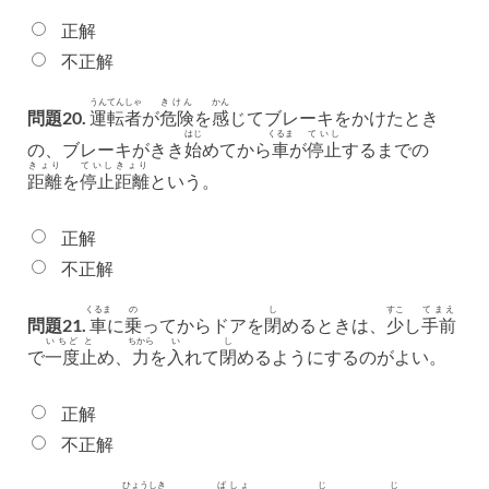
正解
不正解
うんてんしゃ
きけん
かん
問題20.
運転者
が
危険
を
感
じてブレーキをかけたとき
はじ
くるま
ていし
の、ブレーキがきき
始
めてから
車
が
停止
するまでの
きょり
ていし
きょり
距離
を
停止
距離
という。
正解
不正解
くるま
の
し
すこ
てまえ
問題21.
車
に
乗
ってからドアを
閉
めるときは、
少
し
手前
いちど
と
ちから
い
し
で
一度
止
め、
力
を
入
れて
閉
めるようにするのがよい。
正解
不正解
ひょうしき
ばしょ
じ
じ