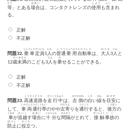
とう
ばあい
しよう
ふく
等
」とある
場合
は、コンタクトレンズの
使用
も
含
まれ
る。
正解
不正解
じょうしゃ
ていいん
にん
ふつう
じょうよう
じどうしゃ
おとな
にん
問題32.
乗車
定員
5
人
の
普通
乗用
自動車
は、
大人
3
人
と
さいみまん
にん
の
12
歳未満
のこども3
人
を
乗
せることができる。
正解
不正解
こうそくどうろ
そうこうちゅう
ひだりがわ
しろ
せん
めやす
問題33.
高速道路
を
走行中
は、
左側
の
白
い
線
を
目安
に
しゃりょう
つうこう
たい
ひだりよ
つうこう
こうほう
して、
車両
通行
帯
のやや
左寄
りを
通行
すると、
後方
の
くるま
おいこ
ばあい
じゅうぶん
かんかく
せっしょく
じこ
車
が
追越
す
場合
に
十分
な
間隔
がとれて、
接触
事故
の
ぼうし
やくだ
防止
に
役立
つ。