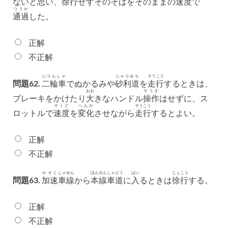
ないと
思
い、
徐行
せずそのそばをそのままの
速度
で
つうか
通過
した。
正解
不正解
にりんしゃ
じゃりみち
そうこう
問題62.
二輪車
でぬかるみや
砂利道
を
走行
するときは、
おお
そうさ
ブレーキをかけたり
大
きなハンドル
操作
はせずに、ス
そくど
へんか
そうこう
ロットルで
速度
を
変化
させながら
走行
するとよい。
正解
不正解
かそく
しゃせん
ほんせん
しゃどう
はい
じょこう
問題63.
加速
車線
から
本線
車道
に
入
るときは
徐行
する。
正解
不正解