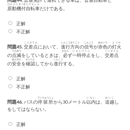
げんどうき
つき
じてんしゃ
原動機
付
自転車
だけである。
正解
不正解
こうさてん
しんこう
ほうこう
しんごう
あかいろ
とうか
問題45.
交差点
において、
進行
方向
の
信号
が
赤色
の
灯火
てんめつ
かなら
いちじ
ていし
こうさてん
の
点滅
をしているときは、
必
ず
一時
停止
をし、
交差点
あんぜん
かくにん
しんこう
の
安全
を
確認
してから
進行
する。
正解
不正解
ていりゅうじょ
いない
おいこ
問題46.
バスの
停留所
から30メートル
以内
は、
追越
し
をしてはならない。
正解