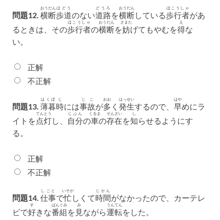
おうだん
ほどう
どうろ
おうだん
ほこうしゃ
問題12.
横断
歩道
のない
道路
を
横断
している
歩行者
があ
ほこうしゃ
おうだん
さまた
え
るときは、その
歩行者
の
横断
を
妨
げてもやむを
得
な
い。
正解
不正解
はくぼ
じ
じこ
おお
はっせい
はや
問題13.
薄暮
時
には
事故
が
多
く
発生
するので、
早
めにラ
てんとう
じぶん
くるま
そんざい
し
イトを
点灯
し、
自分
の
車
の
存在
を
知
らせるようにす
る。
正解
不正解
しごと
いそが
じかん
問題14.
仕事
で
忙
しくて
時間
がなかったので、カーテレ
す
ばんぐみ
み
うんてん
ビで
好
きな
番組
を
見
ながら
運転
をした。