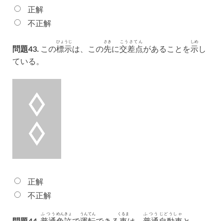
正解
不正解
ひょうじ
さき
こうさてん
しめ
問題43.
この
標示
は、この
先
に
交差点
があることを
示
し
ている。
正解
不正解
ふつう
めんきょ
うんてん
くるま
ふつう
じどうしゃ
問題44.
普通
免許
で
運転
できる
車
は、
普通
自動車
と