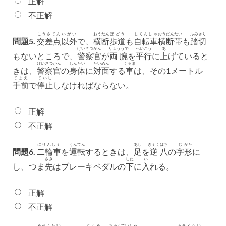
正解
不正解
こうさてん
いがい
おうだん
ほどう
じてんしゃ
おうだん
たい
ふみきり
問題5.
交差点
以外
で、
横断
歩道
も
自転車
横断
帯
も
踏切
けいさつかん
りょううで
へいこう
あ
もないところで、
警察官
が
両腕
を
平行
に
上
げていると
けいさつかん
しんたい
たいめん
くるま
きは、
警察官
の
身体
に
対面
する
車
は、その1メートル
てまえ
ていし
手前
で
停止
しなければならない。
正解
不正解
にりんしゃ
うんてん
あし
ぎゃく
はち
じ
がた
問題6.
二輪車
を
運転
するときは、
足
を
逆
八
の
字
形
に
さき
した
い
し、つま
先
はブレーキペダルの
下
に
入
れる。
正解
不正解
ろそくたい
どうろ
ちゅうていしゃ
ろそくたい