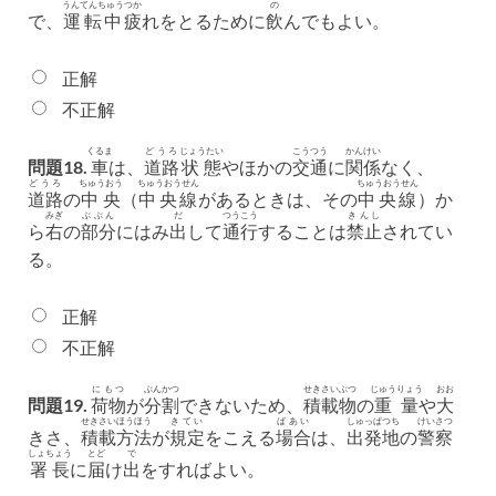
うんてんちゅう
つか
の
で、
運転中
疲
れをとるために
飲
んでもよい。
正解
不正解
くるま
どうろ
じょうたい
こうつう
かんけい
問題18.
車
は、
道路
状態
やほかの
交通
に
関係
なく、
どうろ
ちゅうおう
ちゅうおうせん
ちゅうおうせん
道路
の
中央
（
中央線
があるときは、その
中央線
）か
みぎ
ぶぶん
だ
つうこう
きんし
ら
右
の
部分
にはみ
出
して
通行
することは
禁止
されてい
る。
正解
不正解
にもつ
ぶんかつ
せきさいぶつ
じゅうりょう
おお
問題19.
荷物
が
分割
できないため、
積載物
の
重量
や
大
せきさい
ほうほう
きてい
ばあい
しゅっぱつち
けいさつ
きさ、
積載
方法
が
規定
をこえる
場合
は、
出発地
の
警察
しょちょう
とど
で
署長
に
届
け
出
をすればよい。