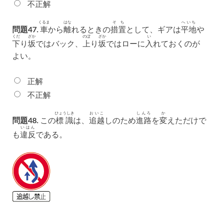
不正解
くるま
はな
そち
へいち
問題47.
車
から
離
れるときの
措置
として、ギアは
平地
や
くだ
ざか
のぼ
ざか
い
下
り
坂
ではバック、
上
り
坂
ではローに
入
れておくのが
よい。
正解
不正解
ひょうしき
おいこ
しんろ
か
問題48.
この
標識
は、
追越
しのため
進路
を
変
えただけで
いはん
も
違反
である。